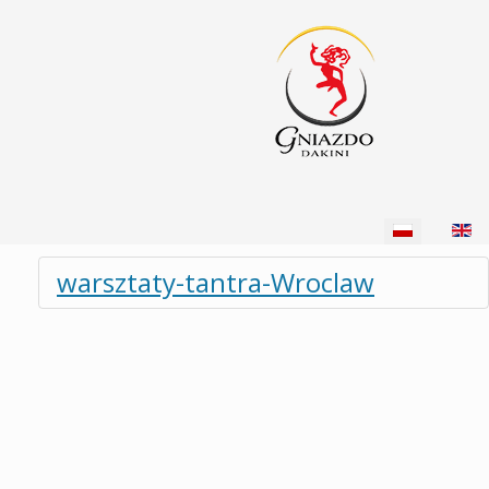
Wybierz swój język
warsztaty-tantra-Wroclaw