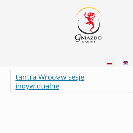
Wybierz swój język
tantra Wrocław sesje
indywidualne