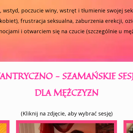
 wstyd, poczucie winy, wstręt i tłumienie swojej sek
obiet), frustracja seksualna, zaburzenia erekcji, oz
ocjami i otwarciem się na czucie (szczególnie u męż
ANTRYCZNO - SZAMAŃSKIE SES
DLA MĘŻCZYZN
(Kliknij na zdjęcie, aby wybrać sesję)