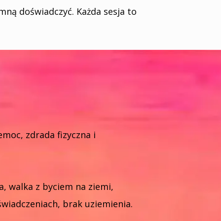
 mną doświadczyć. Każda sesja to
moc, zdrada fizyczna i
, walka z byciem na ziemi,
świadczeniach, brak uziemienia.