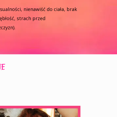
sualności, nienawiść do ciała, brak
iębłość, strach przed
czyzn).
JE