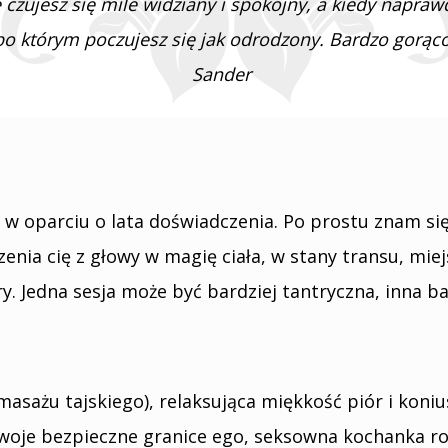
czujesz się mile widziany i spokojny, a kiedy naprawdę
 po którym poczujesz się jak odrodzony. Bardzo gorąco
Sander
e w oparciu o lata doświadczenia. Po prostu znam się
nia cię z głowy w magię ciała, w stany transu, mie
y. Jedna sesja może być bardziej tantryczna, inna b
masażu tajskiego), relaksująca miękkość piór i koni
woje bezpieczne granice ego, seksowna kochanka roz