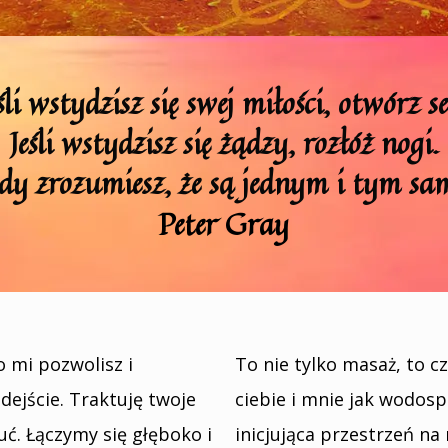
eśli wstydzisz się swej miłości, otwórz se
Jeśli wstydzisz się żądzy, rozłóż nogi.
y zrozumiesz, że są jednym i tym s
Peter Gray
o mi pozwolisz i
To nie tylko masaż, to c
ejście. Traktuję twoje
ciebie i mnie jak wodosp
uć. Łączymy się głęboko i
inicjująca przestrzeń na