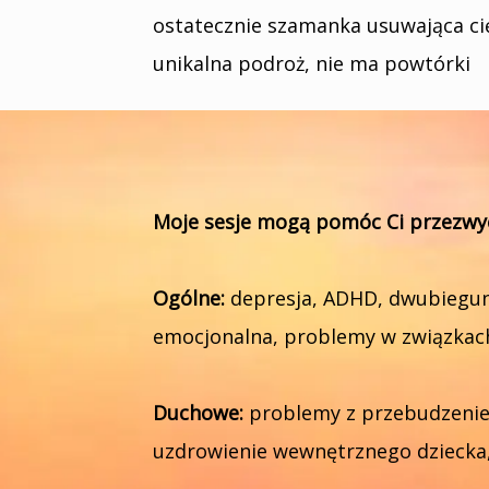
ostatecznie szamanka usuwająca cię
unikalna podroż, nie ma powtórki
Moje sesje mogą pomóc Ci przezwyc
Ogólne:
depresja, ADHD, dwubieguno
emocjonalna, problemy w związkach
Duchowe:
problemy z przebudzeniem 
uzdrowienie wewnętrznego dziecka, 