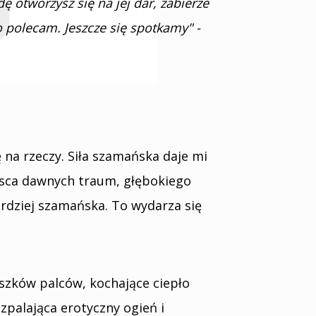
 otworzysz się na jej dar, zabierze
 polecam. Jeszcze się spotkamy" -
 na rzeczy. Siła szamańska daje mi
jsca dawnych traum, głębokiego
ardziej szamańska. To wydarza się
uszków palców, kochające ciepło
palająca erotyczny ogień i