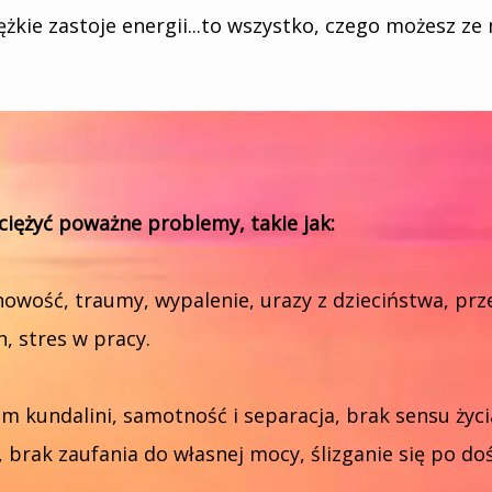
żkie zastoje energii...to wszystko, czego możesz ze
iężyć poważne problemy, takie jak:
wość, traumy, wypalenie, urazy z dzieciństwa, prze
, stres w pracy.
kundalini, samotność i separacja, brak sensu życia
brak zaufania do własnej mocy, ślizganie się po do